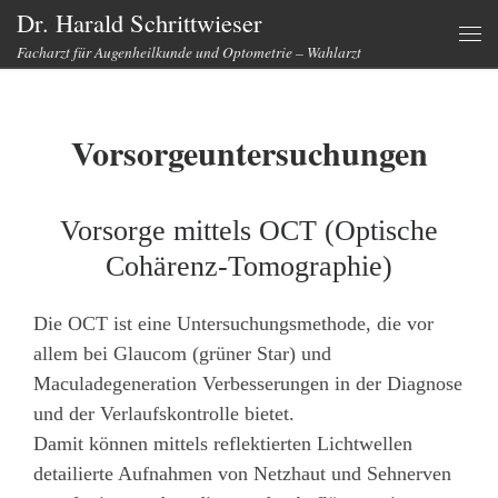
Dr. Harald Schrittwieser
Zum Inhalt springen
Facharzt für Augenheilkunde und Optometrie – Wahlarzt
Me
Vorsorgeuntersuchungen
Vorsorge mittels OCT (Optische
Cohärenz-Tomographie)
Die OCT ist eine Untersuchungsmethode, die vor
allem bei Glaucom (grüner Star) und
Maculadegeneration Verbesserungen in der Diagnose
und der Verlaufskontrolle bietet.
Damit können mittels reflektierten Lichtwellen
detailierte Aufnahmen von Netzhaut und Sehnerven